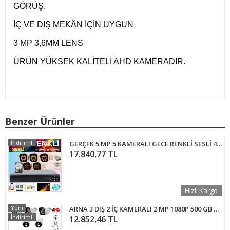
GÖRÜŞ.
İÇ VE DIŞ MEKÂN İÇİN UYGUN
3 MP 3,6MM LENS
ÜRÜN YÜKSEK KALİTELİ AHD KAMERADIR.
Benzer Ürünler
İndirimli
GERÇEK 5 MP 5 KAMERALI GECE RENKLİ SESLİ 4 TB HDD DAHİL AHD GÜVENLİK SETİ - ST400055
17.840,77 TL
Hızlı Kargo
Yeni
ARNA 3 DIŞ 2 İÇ KAMERALI 2 MP 1080P 500 GB HARDDİSK DAHİL AHD GÜVENLİK SETİ - ST-232500
İndirimli
12.852,46 TL