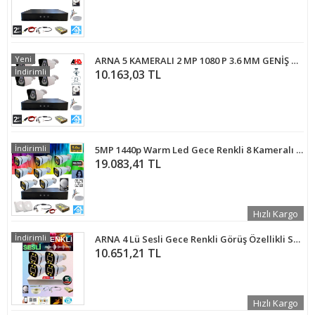
Yeni
ARNA 5 KAMERALI 2 MP 1080 P 3.6 MM GENİŞ AÇILI 250 GB HARD DİSK DAHİL GÜVENLİK KAMERA SETİ - ST25250
İndirimli
10.163,03 TL
İndirimli
5MP 1440p Warm Led Gece Renkli 8 Kameralı 2 TB Harddisk Dahil AHD Güvenlik Kamerası Seti - ST-582T
19.083,41 TL
Hızlı Kargo
İndirimli
ARNA 4 Lü Sesli Gece Renkli Görüş Özellikli Su Geçirmez Güvenlik Kamerası Seti 320GB - ST32025S
10.651,21 TL
Hızlı Kargo