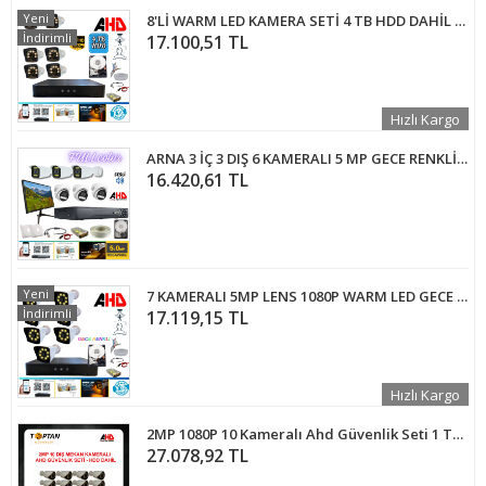
Yeni
8'Lİ WARM LED KAMERA SETİ 4 TB HDD DAHİL FULL SET - 8420WY
İndirimli
17.100,51 TL
Hızlı Kargo
ARNA 3 İÇ 3 DIŞ 6 KAMERALI 5 MP GECE RENKLİ AHD GÜVENLİK SETİ 1 TB HDD DAHİL- ST-100533W
16.420,61 TL
Yeni
7 KAMERALI 5MP LENS 1080P WARM LED GECE RENKLİ 4 TB HDD DAHİL GÜVENLİK SETİ - 274W
İndirimli
17.119,15 TL
Hızlı Kargo
2MP 1080P 10 Kameralı Ahd Güvenlik Seti 1 TB Harddisk Dahil ARNA-7410
27.078,92 TL