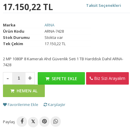
17.150,22 TL
Taksit Seçenekleri
Marka
ARNA
Ürün Kodu
ARNA-7428
Stok Durumu
Stokta var
Tek Çekim
17.150,22 TL
2 MP 1080P 8 Kameralı Ahd Güvenlik Seti 1 TB Harddisk Dahil ARNA-
7428
-
+
Biz Sizi Arayalım
SEPETE EKLE
HEMEN AL
Favorilerime Ekle
Karşılaştır
Paylaş
𝕏