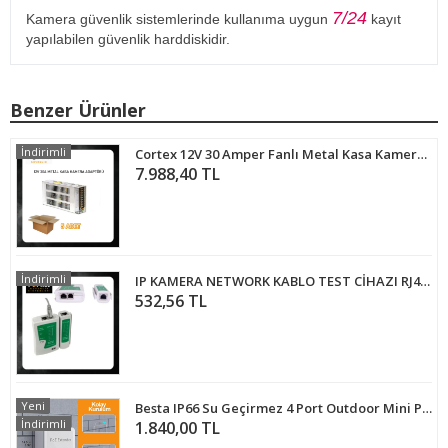
7/24
Kamera güvenlik sistemlerinde kullanıma uygun
kayıt
yapılabilen güvenlik harddiskidir.
Benzer Ürünler
İndirimli
Cortex 12V 30 Amper Fanlı Metal Kasa Kamera Adaptörü 5 Adet Ekonomik Paket
7.988,40 TL
İndirimli
IP KAMERA NETWORK KABLO TEST CİHAZI RJ45 RJ11 - ARNA 4511
532,56 TL
Yeni
Besta IP66 Su Geçirmez 4 Port Outdoor Mini PoE Extender 3 Çıkış 1 Giriş , IEEE 802.3af/at 4 Kanal PoE Tekrarlayıcı
İndirimli
1.840,00 TL