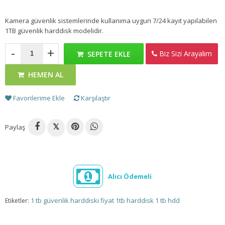
Kamera güvenlik sistemlerinde kullanıma uygun 7/24 kayıt yapılabilen
1TB güvenlik harddisk modelidir.
-
+
Biz Sizi Arayalım
SEPETE EKLE
HEMEN AL
Favorilerime Ekle
Karşılaştır
Paylaş
𝕏
Alıcı Ödemeli
1 tb güvenlik harddiski fiyat
1tb harddisk
1 tb hdd
Etiketler: