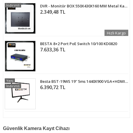
İndirimli
DVR - Monitör BOX 550X430X160 MM Metal Kasa Duvar Tipi Kabinet ST-455
2.349,48 TL
Hızlı Kargo
BESTA 8+2 Port PoE Switch 10/100 KD0820
7.633,36 TL
Yeni
Besta BST-19WS 19'' 5ms 1440X900 VGA+HDMI Siyah LED Monitör
İndirimli
6.390,72 TL
Güvenlik Kamera Kayıt Cihazı