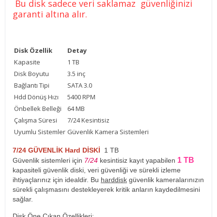
Bu disk sadece veri saklamaz güvenliğinizi
garanti altına alır.
Disk Özellik
Detay
Kapasite
1 TB
Disk Boyutu
3.5 inç
Bağlantı Tipi
SATA 3.0
Hdd Dönüş Hızı
5400 RPM
Önbellek Belleği
64 MB
Çalışma Süresi
7/24 Kesintisiz
Uyumlu Sistemler
Güvenlik Kamera Sistemleri
7/24 GÜVENLİK Hard DİSKİ
1 TB
1 TB
Güvenlik sistemleri için
7/24
kesintisiz kayıt yapabilen
kapasiteli güvenlik diski, veri güvenliği ve sürekli izleme
ihtiyaçlarınız için idealdir. Bu
harddisk
güvenlik kameralarınızın
sürekli çalışmasını destekleyerek kritik anların kaydedilmesini
sağlar.
Disk Öne Çıkan Özellikleri: