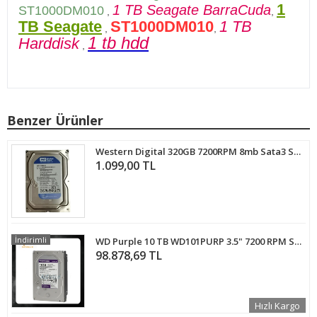
1
1 TB Seagate BarraCuda
ST1000DM010
,
,
TB Seagate
ST1000DM010
1 TB
,
,
1 tb hdd
Harddisk
,
Benzer Ürünler
Western Digital 320GB 7200RPM 8mb Sata3 Sabit Disk WD3200AAJS Harddisk
1.099,00 TL
İndirimli
WD Purple 10 TB WD101PURP 3.5" 7200 RPM SATA 3.0 GÜVENLİK HARDDİSK
98.878,69 TL
Hızlı Kargo