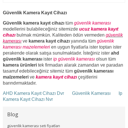
Güvenlik Kamera Kayıt Cihazı
Güvenlik kamera kayıt cihazı
tüm
güvenlik kamerası
modellerini bulabileceğiniz sitemizde
ucuz kamera kayıt
cihazı
bulmak mümkün. Kaliteden ödün vermeden
güvenlik
kamerası
ve
kamera kayıt cihazı
yanında tüm
güvenlik
kamerası mazelemeleri
en uygun fiyatlarla ister toptan ister
perakende olarak satışa sunulmaktadır. İsteğiniz ister
ahd
güvenlik kamerası
ister
ip güvenlik kamerası
olsun tüm
kamera ürünleri
tek firmadan alarak zamandan ve paradan
tasarruf edebileceğiniz sitemiz tüm
güvenlik kamerası
malzemeleri
ve
kamera kayıt cihazı
çeşitlerini
barındırmaktadır.
AHD Kamera Kayıt Cihazı Dvr
Güvenlik Kamerası
Ip
Kamera Kayıt Cihazı Nvr
Blog
güvenlik kamerası seti fiyatları