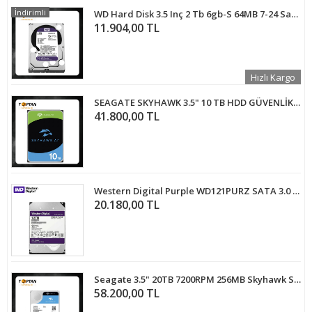
İndirimli
WD Hard Disk 3.5 Inç 2 Tb 6gb-S 64MB 7-24 Sata Wd Purple WD20PURZ
11.904,00 TL
Hızlı Kargo
SEAGATE SKYHAWK 3.5" 10 TB HDD GÜVENLİK DİSKİ
41.800,00 TL
Western Digital Purple WD121PURZ SATA 3.0 7200 RPM 3.5" 12 TB Hard disk
20.180,00 TL
Seagate 3.5" 20TB 7200RPM 256MB Skyhawk ST20000VE002 Güvenlik Harddiski
58.200,00 TL