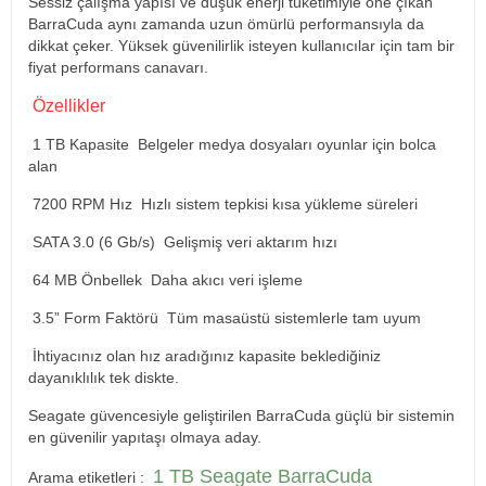
Sessiz çalışma yapısı ve düşük enerji tüketimiyle öne çıkan
BarraCuda aynı zamanda uzun ömürlü performansıyla da
dikkat çeker. Yüksek güvenilirlik isteyen kullanıcılar için tam bir
fiyat performans canavarı.
Özellikler
1 TB Kapasite Belgeler medya dosyaları oyunlar için bolca
alan
7200 RPM Hız Hızlı sistem tepkisi kısa yükleme süreleri
SATA 3.0 (6 Gb/s) Gelişmiş veri aktarım hızı
64 MB Önbellek Daha akıcı veri işleme
3.5” Form Faktörü Tüm masaüstü sistemlerle tam uyum
İhtiyacınız olan hız aradığınız kapasite beklediğiniz
dayanıklılık tek diskte.
Seagate güvencesiyle geliştirilen BarraCuda güçlü bir sistemin
en güvenilir yapıtaşı olmaya aday.
1 TB Seagate BarraCuda
Arama etiketleri :