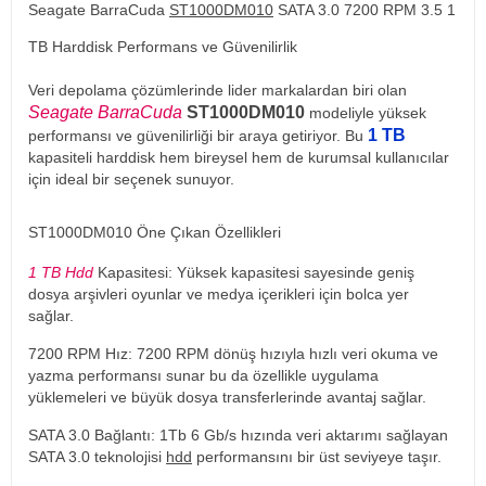
Seagate BarraCuda
ST1000DM010
SATA 3.0 7200 RPM 3.5 1
TB Harddisk Performans ve Güvenilirlik
Veri depolama çözümlerinde lider markalardan biri olan
Seagate BarraCuda
ST1000DM010
modeliyle yüksek
1 TB
performansı ve güvenilirliği bir araya getiriyor. Bu
kapasiteli harddisk hem bireysel hem de kurumsal kullanıcılar
için ideal bir seçenek sunuyor.
ST1000DM010 Öne Çıkan Özellikleri
1 TB Hdd
Kapasitesi: Yüksek kapasitesi sayesinde geniş
dosya arşivleri oyunlar ve medya içerikleri için bolca yer
sağlar.
7200 RPM Hız: 7200 RPM dönüş hızıyla hızlı veri okuma ve
yazma performansı sunar bu da özellikle uygulama
yüklemeleri ve büyük dosya transferlerinde avantaj sağlar.
SATA 3.0 Bağlantı: 1Tb 6 Gb/s hızında veri aktarımı sağlayan
SATA 3.0 teknolojisi
hdd
performansını bir üst seviyeye taşır.