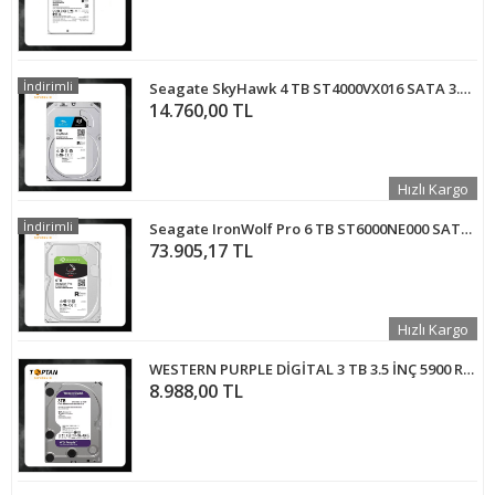
İndirimli
Seagate SkyHawk 4 TB ST4000VX016 SATA 3.0 5400 RPM 3.5" Güvenlik Harddiski
14.760,00 TL
Hızlı Kargo
İndirimli
Seagate IronWolf Pro 6 TB ST6000NE000 SATA 3.0 7200 RPM 3.5" Harddisk
73.905,17 TL
Hızlı Kargo
WESTERN PURPLE DİGİTAL 3 TB 3.5 İNÇ 5900 RPM Güvenlik Kamerası Harddiski
8.988,00 TL