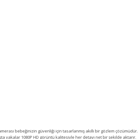
sı bebeğinizin güvenliği için tasarlanmış akıllı bir gözlem çözümüdür. G
a yakalar 1080P HD görüntü kalitesiyle her detayı net bir şekilde aktarır.