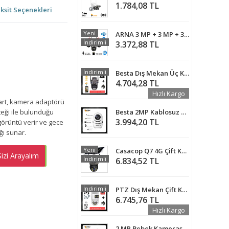
1.784,08 TL
ksit Seçenekleri
Yeni
ARNA 3 MP + 3 MP + 3 MP 3 KAMERALI KABLOSUZ WIFI ÖZELLİKLİ PTZ GÜVENLİK KAMERASI - ARN-42X
İndirimli
3.372,88 TL
İndirimli
Besta Dış Mekan Üç Kameralı Gece Görüşlü Full Hd Ip Akıllı PTZ Güvenlik Kamerası 128 GB Micro SD Kart ve Adaptör Dahil BB-17358
4.704,28 TL
Hızlı Kargo
art, kamera adaptörü
teği ile bulunduğu
Besta 2MP Kablosuz Güvenlik Kamerası 1080P Hareket Sensörlü 360 derece KD-1614
3.994,20 TL
 görüntü verir ve gece
ğı sunar.
Yeni
Casacop Q7 4G Çift Kameralı Sim Kartlı Solar Panelli Güvenlik Kamerası
izi Arayalım
EMEN AL
İndirimli
6.834,52 TL
İndirimli
PTZ Dış Mekan Çift Kameralı Gece Görüşlü Full Hd Ip Akıllı Güvenlik Kamerası 64 GB Micro SD Kart Dahil BB-172364
6.745,76 TL
Hızlı Kargo
2 MP Bebek Kamerası Harekete Duyarlı Takip Kamerası ARNA-1210