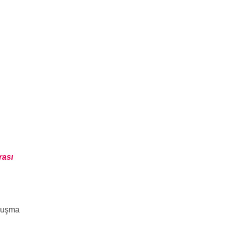
rası
nuşma