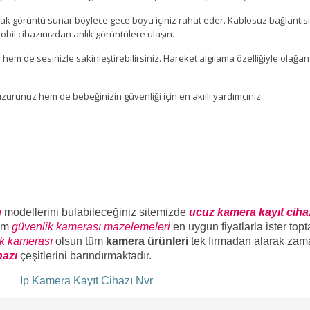
rrak görüntü sunar böylece gece boyu içiniz rahat eder. Kablosuz bağlantıs
il cihazınızdan anlık görüntülere ulaşın.
 hem de sesinizle sakinleştirebilirsiniz. Hareket algılama özelliğiyle olağa
unuz hem de bebeğinizin güvenliği için en akıllı yardımcınız..
ı
modellerini bulabileceğiniz sitemizde
ucuz kamera kayıt ciha
üm
güvenlik kamerası mazelemeleri
en uygun fiyatlarla ister top
ik kamerası
olsun tüm
kamera ürünleri
tek firmadan alarak zam
hazı
çeşitlerini barındırmaktadır.
ı
Ip Kamera Kayıt Cihazı Nvr