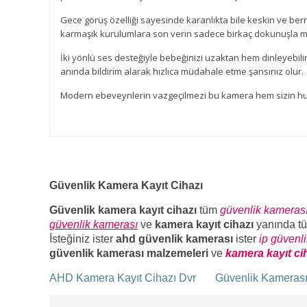
Gece görüş özelliği sayesinde karanlıkta bile keskin ve be
karmaşık kurulumlara son verin sadece birkaç dokunuşla mob
İki yönlü ses desteğiyle bebeğinizi uzaktan hem dinleyebilir
anında bildirim alarak hızlıca müdahale etme şansınız olur.
Modern ebeveynlerin vazgeçilmezi bu kamera hem sizin huzur
Güvenlik Kamera Kayıt Cihazı
Güvenlik kamera kayıt cihazı
tüm
güvenlik kameras
güvenlik kamerası
ve
kamera kayıt cihazı
yanında t
İsteğiniz ister
ahd güvenlik kamerası
ister
ip güvenl
güvenlik kamerası malzemeleri
ve
kamera kayıt ci
AHD Kamera Kayıt Cihazı Dvr
Güvenlik Kameras