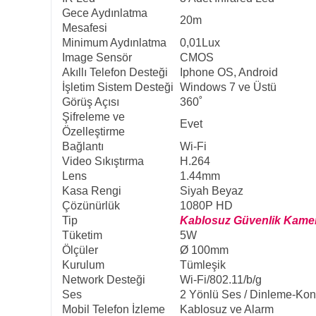
Gece Aydınlatma
20m
Mesafesi
Minimum Aydınlatma
0,01Lux
Image Sensör
CMOS
Akıllı Telefon Desteği
Iphone OS, Android
İşletim Sistem Desteği
Windows 7 ve Üstü
Görüş Açısı
360˚
Şifreleme ve
Evet
Özelleştirme
Bağlantı
Wi-Fi
Video Sıkıştırma
H.264
Lens
1.44mm
Kasa Rengi
Siyah Beyaz
Çözünürlük
1080P HD
Tip
Kablosuz Güvenlik Kame
Tüketim
5W
Ölçüler
Ø 100mm
Kurulum
Tümleşik
Network Desteği
Wi-Fi/802.11/b/g
Ses
2 Yönlü Ses / Dinleme-Ko
Mobil Telefon İzleme
Kablosuz ve Alarm