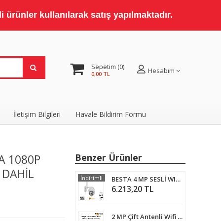
 ürünler kullanılarak satış yapılmaktadır.
Sepetim
0
Hesabım
0,00 TL
İletişim Bilgileri
Havale Bildirim Formu
A 1080P
Benzer Ürünler
 DAHİL
İndirimli
BESTA 4 MP SESLİ WIFI ÖZELLİKLİ PTZ MİNİ SPEED DOME GÜVENLİK KAMERASI BT-1704
6.213,20 TL
2 MP Çift Antenli Wifi Dış Mekan Kablosuz Güvenlik Kamerası ARNA-1460