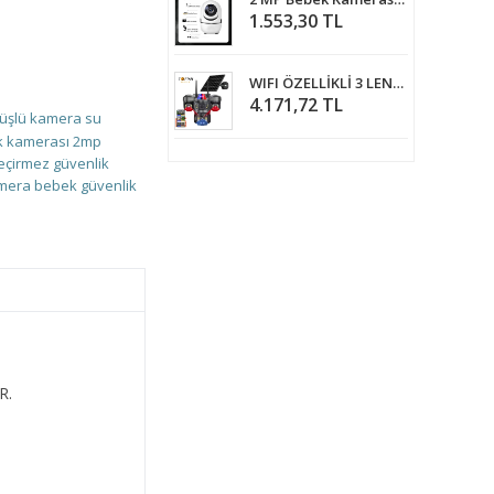
1.553,30 TL
WIFI ÖZELLİKLİ 3 LENSLİ SOLAR GÜNEŞ PANELLİ KABLOSUZ GÜVENLİK KAMERASI RX-66WS
4.171,72 TL
rüşlü kamera
su
k kamerası
2mp
eçirmez güvenlik
amera
bebek güvenlik
R.