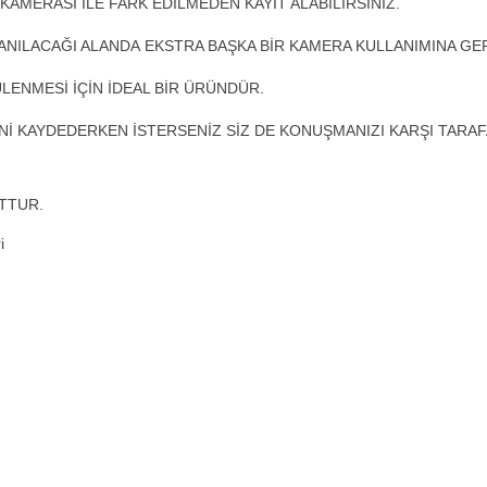
AMERASI İLE FARK EDİLMEDEN KAYIT ALABİLİRSİNİZ.
ANILACAĞI ALANDA EKSTRA BAŞKA BİR KAMERA KULLANIMINA GE
ENMESİ İÇİN İDEAL BİR ÜRÜNDÜR.
İNİ KAYDEDERKEN İSTERSENİZ SİZ DE KONUŞMANIZI KARŞI TARAF
TTUR.
i