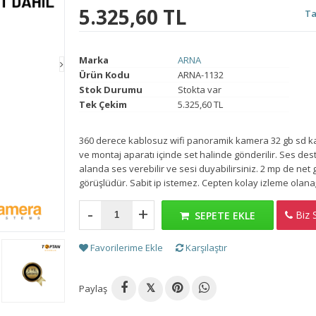
5.325,60 TL
Ta
Marka
ARNA
Ürün Kodu
ARNA-1132
Stok Durumu
Stokta var
Tek Çekim
5.325,60 TL
360 derece kablosuz wifi panoramik kamera 32 gb sd k
ve montaj aparatı içinde set halinde gönderilir. Ses des
alanda ses verebilir ve sesi duyabilirsiniz. 2 mp de net
görüşlüdür. Sabit ip istemez. Cepten kolay izleme olana
-
+
Biz S
H
SEPETE EKLE
Favorilerime Ekle
Karşılaştır
Paylaş
𝕏