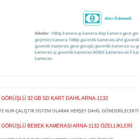
Alıcı Ödemeli
1080p kamera
ıp kamera
4mp kamera
gece gö
Etiketler:
geçirmez kamera
1080p güvenlik kamerası
ahd güvenli
güvenlik kamerası
gece görüşlü güvenlik kamerası
su g
kamerası
ıp güvenlik kamerası
BEBEK kamerası
wi-fi k
kamerası
GÖRÜŞLÜ 32 GB SD KART DAHİL ARNA-1132
KTE KUR-ÇALIŞTIR SİSTEM OLARAK HERŞEY DAHİL GÖNDERİLECEKTİ
GÖRÜŞLÜ BEBEK KAMERASI ARNA-1132 ÖZELLİKLERİ