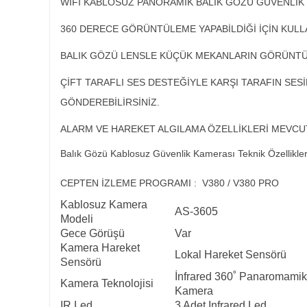
WİFİ KABLOSUZ PANORAMİK BALIK GÖZÜ GÜVENLİK K
360 DERECE GÖRÜNTÜLEME YAPABİLDİĞİ İÇİN KULL
BALIK GÖZÜ LENSLE KÜÇÜK MEKANLARIN GÖRÜNTÜL
ÇİFT TARAFLI SES DESTEĞİYLE KARŞI TARAFIN SES
GÖNDEREBİLİRSİNİZ.
ALARM VE HAREKET ALGILAMA ÖZELLİKLERİ MEVCU
Balık Gözü Kablosuz Güvenlik Kamerası Teknik Özellikler
CEPTEN İZLEME PROGRAMI : V380 / V380 PRO
Kablosuz Kamera
AS-3605
Modeli
Gece Görüşü
Var
Kamera Hareket
Lokal Hareket Sensörü
Sensörü
İnfrared 360˚ Panaromamik
Kamera Teknolojisi
Kamera
IR Led
3 Adet Infrared Led