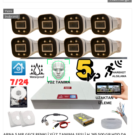
Yeni
İndirimli
ARNA 5 MP GECE RENKLİ YÜZ TANIMA SESLİ H.265 500 GB HDD DAHİL 8 KAMERALI AHD GÜVENLİK SETİ - ST85500