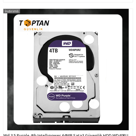
İndirimli
Wd 3.5 Purple 4tb Intellıpower 64MB Sata3 Güvenlik HDD WD40PURZ (7/24)