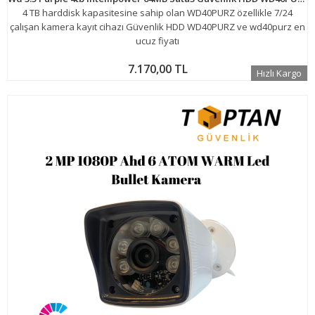
4 TB harddisk kapasitesine sahip olan WD40PURZ özellikle 7/24
çalışan kamera kayıt cihazı Güvenlik HDD WD40PURZ ve wd40purz en
ucuz fiyatı
7.170,00 TL
Hızlı Kargo