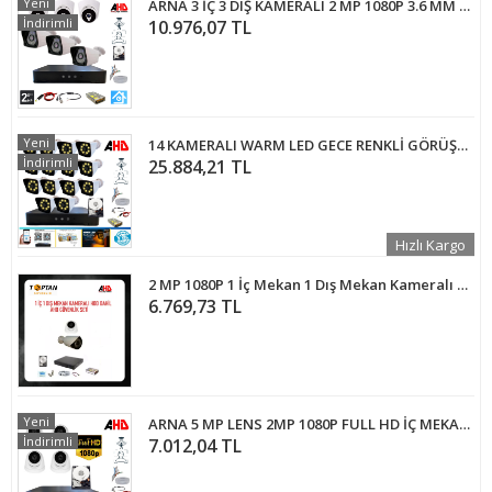
Yeni
ARNA 3 İÇ 3 DIŞ KAMERALI 2 MP 1080P 3.6 MM GENİŞ AÇILI 320 GB HARDDİSK DAHİL AHD GÜVENLİK KAMERA SETİ - ST-233320
İndirimli
10.976,07 TL
Yeni
14 KAMERALI WARM LED GECE RENKLİ GÖRÜŞLÜ 3.6MM 500 GB HDD DAHİL GÜVENLİK SETİ - 14500W
İndirimli
25.884,21 TL
Hızlı Kargo
2 MP 1080P 1 İç Mekan 1 Dış Mekan Kameralı Ahd HDD DAHİL Güvenlik Seti ARNA-7522
6.769,73 TL
Yeni
ARNA 5 MP LENS 2MP 1080P FULL HD İÇ MEKAN DOME GÜVENLİK KAMERA SETİ 320 GB HDD DAHİL - ST24320K
İndirimli
7.012,04 TL