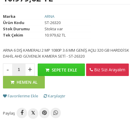
Marka
ARNA
Ürün Kodu
ST-26320
Stok Durumu
Stokta var
Tek Çekim
10.979,62 TL
ARNA 6 DIŞ KAMERALI 2 MP 1080P 3.6 MM GENİŞ AÇILI 320 GB HARDDİSK
DAHİL AHD GÜVENLİK KAMERA SETİ - ST-26320
-
+
Biz Sizi Arayalım
SEPETE EKLE
HEMEN AL
Favorilerime Ekle
Karşılaştır
Paylaş
𝕏