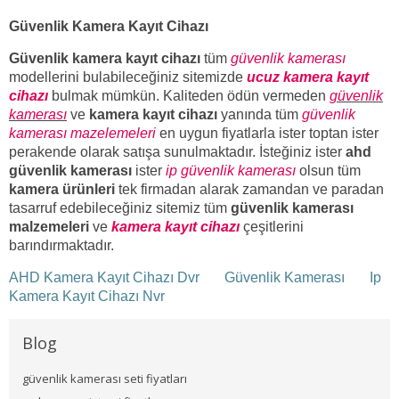
Güvenlik Kamera Kayıt Cihazı
Güvenlik kamera kayıt cihazı
tüm
güvenlik kamerası
modellerini bulabileceğiniz sitemizde
ucuz kamera kayıt
cihazı
bulmak mümkün. Kaliteden ödün vermeden
güvenlik
kamerası
ve
kamera kayıt cihazı
yanında tüm
güvenlik
kamerası mazelemeleri
en uygun fiyatlarla ister toptan ister
perakende olarak satışa sunulmaktadır. İsteğiniz ister
ahd
güvenlik kamerası
ister
ip güvenlik kamerası
olsun tüm
kamera ürünleri
tek firmadan alarak zamandan ve paradan
tasarruf edebileceğiniz sitemiz tüm
güvenlik kamerası
malzemeleri
ve
kamera kayıt cihazı
çeşitlerini
barındırmaktadır.
AHD Kamera Kayıt Cihazı Dvr
Güvenlik Kamerası
Ip
Kamera Kayıt Cihazı Nvr
Blog
güvenlik kamerası seti fiyatları