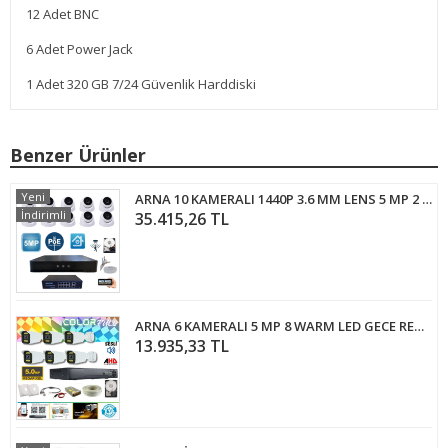
12 Adet BNC
6 Adet Power Jack
1 Adet 320 GB 7/24 Güvenlik Harddiski
Benzer Ürünler
Yeni
ARNA 10 KAMERALI 1440P 3.6 MM LENS 5 MP 2 TB 7/24 HDD DAHİL DOME GÜVENLİK KAMERASI SETİ - ST51021
İndirimli
35.415,26 TL
ARNA 6 KAMERALI 5 MP 8 WARM LED GECE RENKLİ SU GEÇİRMEZ AHD GÜVENLİK SETİ 500 GB HDD DAHİL- ST-500568W
13.935,33 TL