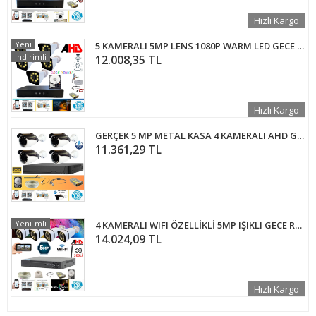
Hızlı Kargo
Yeni
5 KAMERALI 5MP LENS 1080P WARM LED GECE RENKLİ 500 GB HDD DAHİL GÜVENLİK SETİ - 25500W
İndirimli
12.008,35 TL
Hızlı Kargo
GERÇEK 5 MP METAL KASA 4 KAMERALI AHD GÜVENLİK SETİ 500 GB HDD DAHİL - ST45500GM
11.361,29 TL
İndirimli
Yeni
4 KAMERALI WIFI ÖZELLİKLİ 5MP IŞIKLI GECE RENKLİ SESLİ 3 TB HDD DAHİL AHD GÜVENLİK SETİ- ST-5430WS
14.024,09 TL
Hızlı Kargo