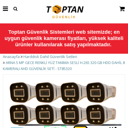
Toptan Güvenlik Sistemleri web sitemizde; en
uygun güvenlik kamerası fiyatları, yüksek kaliteli
ürünler kullanılarak satış yapılmaktadır.
Anasayfa
Harddisk Dahil Güvenlik Setleri
ARNA 5 MP GECE RENKLİ YÜZ TANIMA SESLİ H.265 320 GB HDD DAHİL 8
KAMERALI AHD GÜVENLİK SETİ - ST85320