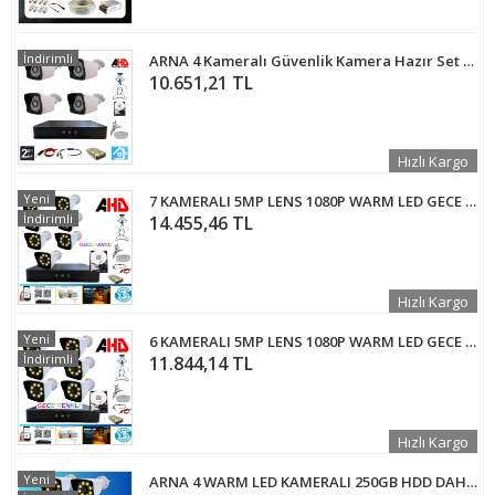
İndirimli
ARNA 4 Kameralı Güvenlik Kamera Hazır Set 4 TB 7/24 HDD - ST4240
10.651,21 TL
Hızlı Kargo
Yeni
7 KAMERALI 5MP LENS 1080P WARM LED GECE RENKLİ 1 TB HDD DAHİL GÜVENLİK SETİ - 271W
İndirimli
14.455,46 TL
Hızlı Kargo
Yeni
6 KAMERALI 5MP LENS 1080P WARM LED GECE RENKLİ 250 GB HDD DAHİL GÜVENLİK SETİ - 26250W
İndirimli
11.844,14 TL
Hızlı Kargo
Yeni
ARNA 4 WARM LED KAMERALI 250GB HDD DAHİL GÜVENLİK SETİ - ST25024W