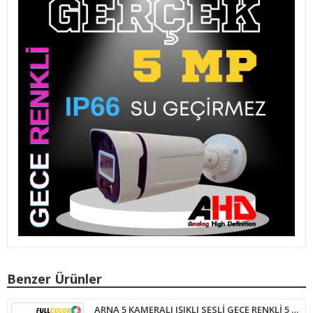
Benzer Ürünler
ARNA 5 KAMERALI IŞIKLI SESLİ GECE RENKLİ 5 MP H.265+ GÜVENLİK KAMERA SETİ 320 GB HDD DAHİL - ST320558