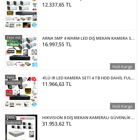
12.337,65 TL
İndirimli
Yeni
ARNA 5MP 4 WARM LED DIŞ MEKAN KAMERA SETİ 2 TB HDD VE MONİTÖR DAHİL -ST4220HM
16.997,55 TL
Hızlı Kargo
Yeni
4'LÜ IR LED KAMERA SETİ 4 TB HDD DAHİL FULL SET - 4420Y
İndirimli
11.966,63 TL
Hızlı Kargo
Yeni
HIKVISION 8 DIŞ MEKAN KAMERALI GÜVENLİK SETİ - HDD DAHİL - HV16D08
İndirimli
31.953,62 TL