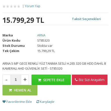
Yorum Yap
15.799,29 TL
Taksit Seçenekleri
Marka
ARNA
Ürün Kodu
ST85320
Stok Durumu
Stokta var
Tek Çekim
15.799,29 TL
ARNA 5 MP GECE RENKLİ YÜZ TANIMA SESLİ H.265 320 GB HDD DAHİL 8
KAMERALI AHD GÜVENLİK SETİ - ST85320
-
+
Biz Sizi Arayalım
SEPETE EKLE
HEMEN AL
Favorilerime Ekle
Karşılaştır