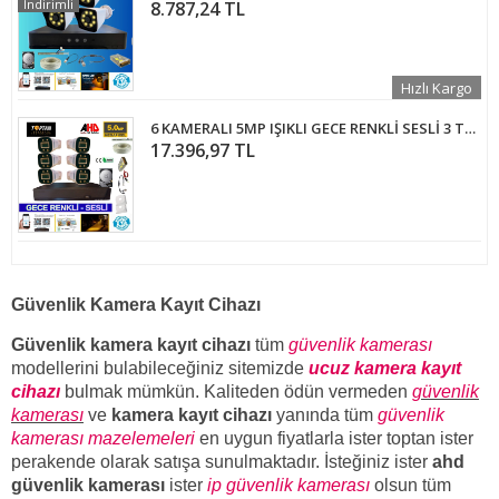
İndirimli
8.787,24 TL
Hızlı Kargo
6 KAMERALI 5MP IŞIKLI GECE RENKLİ SESLİ 3 TB HDD DAHİL AHD GÜVENLİK SETİ- ST-5530M
17.396,97 TL
Güvenlik Kamera Kayıt Cihazı
Güvenlik kamera kayıt cihazı
tüm
güvenlik kamerası
modellerini bulabileceğiniz sitemizde
ucuz kamera kayıt
cihazı
bulmak mümkün. Kaliteden ödün vermeden
güvenlik
kamerası
ve
kamera kayıt cihazı
yanında tüm
güvenlik
kamerası mazelemeleri
en uygun fiyatlarla ister toptan ister
perakende olarak satışa sunulmaktadır. İsteğiniz ister
ahd
güvenlik kamerası
ister
ip güvenlik kamerası
olsun tüm