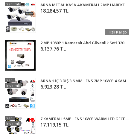
İndirimli
Yeni
ARNA METAL KASA 4 KAMERALI 2 MP HAREKET ALGILAMA ÖZELLİKLİ GÜVENLİK KAMERA SETİ 4 TB HDD DAHİL - ST23424E
18.284,57 TL
Hızlı Kargo
2 MP 1080P 1 Kameralı Ahd Güvenlik Seti 320GB Harddisk Dahil ARNA-7421
6.137,76 TL
Yeni
ARNA 1 İÇ 3 DIŞ 3.6 MM LENS 2MP 1080P 4 KAMERALI 320 GB HDD DAHİL GÜVENLİK SETİ - ST213320
İndirimli
6.923,28 TL
Yeni
7 KAMERALI 5MP LENS 1080P WARM LED GECE RENKLİ 4 TB HDD DAHİL GÜVENLİK SETİ - 274W
İndirimli
17.119,15 TL