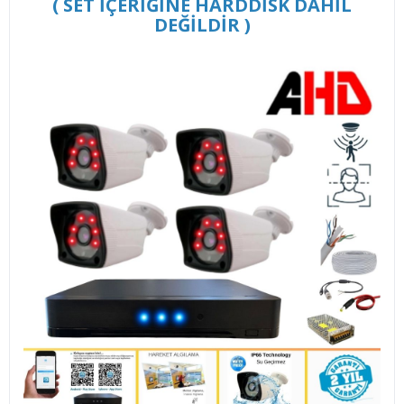
( SET İÇERİĞİNE HARDDİSK DAHİL
DEĞİLDİR )