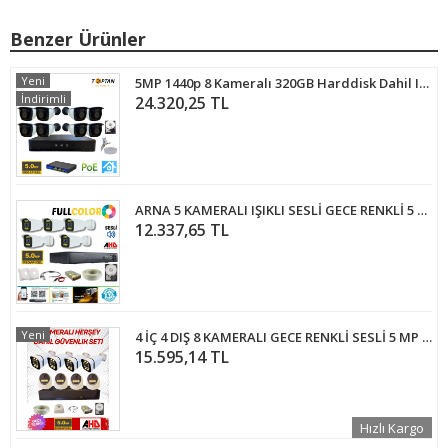
Benzer Ürünler
Yeni
5MP 1440p 8 Kameralı 320GB Harddisk Dahil IP Poe Güvenlik Kamerası Seti - ST-58320
İndirimli
24.320,25 TL
ARNA 5 KAMERALI IŞIKLI SESLİ GECE RENKLİ 5 MP H.265+ GÜVENLİK KAMERA SETİ 320 GB HDD DAHİL - ST320558
12.337,65 TL
Yeni
4 İÇ 4 DIŞ 8 KAMERALI GECE RENKLİ SESLİ 5 MP 250 GB HDD DAHİL AHD GÜVENLİK KAMERA SETİ - ST58250SW
15.595,14 TL
Hızlı Kargo