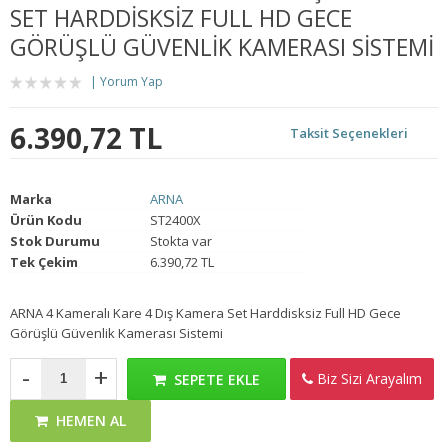
SET HARDDISKSIZ FULL HD GECE
GÖRÜŞLÜ GÜVENLIK KAMERASI SISTEMI
Yorum Yap
6.390,72 TL
Taksit Seçenekleri
Marka
ARNA
Ürün Kodu
ST2400X
Stok Durumu
Stokta var
Tek Çekim
6.390,72 TL
ARNA 4 Kameralı Kare 4 Dış Kamera Set Harddisksiz Full HD Gece
Görüşlü Güvenlik Kamerası Sistemi
-
+
Biz Sizi Arayalım
SEPETE EKLE
HEMEN AL