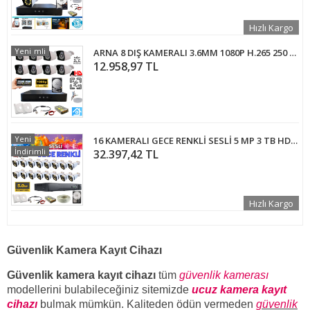
Hızlı Kargo
İndirimli
Yeni
ARNA 8 DIŞ KAMERALI 3.6MM 1080P H.265 250 GB HDD DAHİL AHD GÜVENLİK SETİ - ST28250
12.958,97 TL
Yeni
16 KAMERALI GECE RENKLİ SESLİ 5 MP 3 TB HDD DAHİL AHD GÜVENLİK KAMERA SETİ - ST1653WS
İndirimli
32.397,42 TL
Hızlı Kargo
Güvenlik Kamera Kayıt Cihazı
Güvenlik kamera kayıt cihazı
tüm
güvenlik kamerası
modellerini bulabileceğiniz sitemizde
ucuz kamera kayıt
cihazı
bulmak mümkün. Kaliteden ödün vermeden
güvenlik