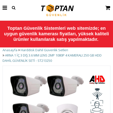
Toptan Güvenlik Sistemleri web sitemizde; en
uygun güvenlik kamerası fiyatları, yüksek kaliteli
ürünler kullanılarak satış yapılmaktadır.
Anasayfa
Harddisk Dahil Güvenlik Setleri
ARNA 1 İÇ 3 DIŞ 3.6 MM LENS 2MP 1080P 4 KAMERALI 250 GB HDD
DAHİL GÜVENLİK SETİ - ST213250