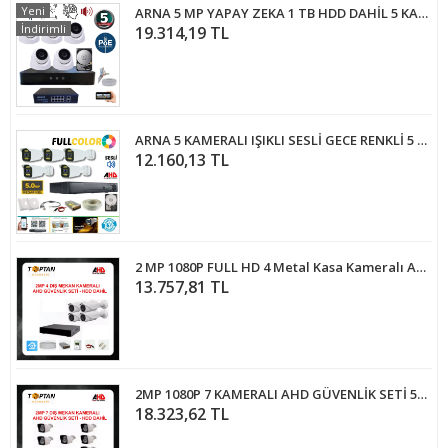
Yeni
ARNA 5 MP YAPAY ZEKA 1 TB HDD DAHİL 5 KAMERALI FULL SET İÇ MEKAN GÜVENLİK SİSTEMİ - ST551B
İndirimli
19.314,19 TL
ARNA 5 KAMERALI IŞIKLI SESLİ GECE RENKLİ 5 MP H.265+ GÜVENLİK KAMERA SETİ 250 GB HDD DAHİL - ST250558
12.160,13 TL
2 MP 1080P FULL HD 4 Metal Kasa Kameralı Ahd Güvenlik Seti ARNA-7464
13.757,81 TL
2MP 1080P 7 KAMERALI AHD GÜVENLİK SETİ 500 GB HARDDİSK DAHİL ARNA-7327
18.323,62 TL