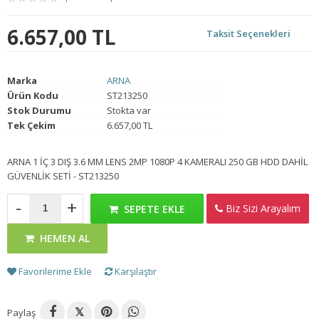
6.657,00 TL
Taksit Seçenekleri
Marka
ARNA
Ürün Kodu
ST213250
Stok Durumu
Stokta var
Tek Çekim
6.657,00 TL
ARNA 1 İÇ 3 DIŞ 3.6 MM LENS 2MP 1080P 4 KAMERALI 250 GB HDD DAHİL
GÜVENLİK SETİ - ST213250
-
+
Biz Sizi Arayalım
SEPETE EKLE
HEMEN AL
Favorilerime Ekle
Karşılaştır
Paylaş
𝕏