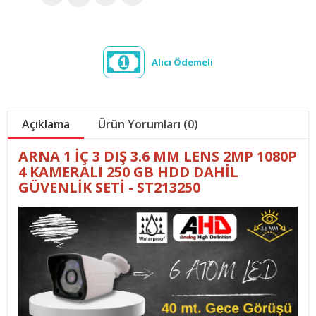
Alıcı Ödemeli
Açıklama
Ürün Yorumları (0)
ARNA 1 İÇ 3 DIŞ 3.6 MM LENS 2MP 1080P
4 KAMERALI 250 GB HDD DAHİL
GÜVENLİK SETİ - ST213250