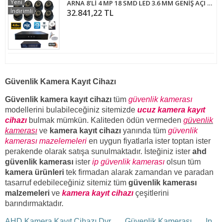
Yeni
ARNA 8'Lİ 4 MP 18 SMD LED 3.6 MM GENİŞ AÇI 1 TB HDD DAHİL İÇ MEKAN GÜVENLİK KAMERA SETİ - ST4811914
İndirimli
32.841,22 TL
Güvenlik Kamera Kayıt Cihazı
Güvenlik kamera kayıt cihazı
tüm
güvenlik kamerası
modellerini bulabileceğiniz sitemizde
ucuz kamera kayıt
cihazı
bulmak mümkün. Kaliteden ödün vermeden
güvenlik
kamerası
ve
kamera kayıt cihazı
yanında tüm
güvenlik
kamerası mazelemeleri
en uygun fiyatlarla ister toptan ister
perakende olarak satışa sunulmaktadır. İsteğiniz ister
ahd
güvenlik kamerası
ister
ip güvenlik kamerası
olsun tüm
kamera ürünleri
tek firmadan alarak zamandan ve paradan
tasarruf edebileceğiniz sitemiz tüm
güvenlik kamerası
malzemeleri
ve
kamera kayıt cihazı
çeşitlerini
barındırmaktadır.
AHD Kamera Kayıt Cihazı Dvr
Güvenlik Kamerası
Ip