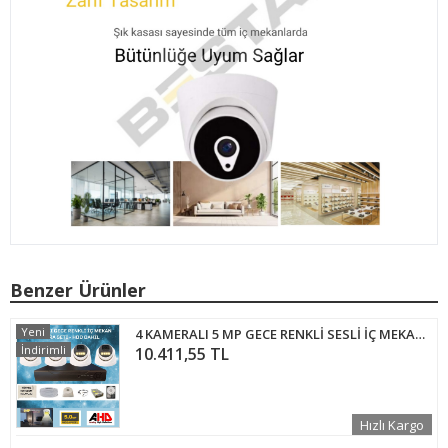
Benzer Ürünler
Yeni
4 KAMERALI 5 MP GECE RENKLİ SESLİ İÇ MEKAN DOME GÜVENLİK SETİ 320 GB HDD DAHİL - ST59320
İndirimli
10.411,55 TL
Hızlı Kargo