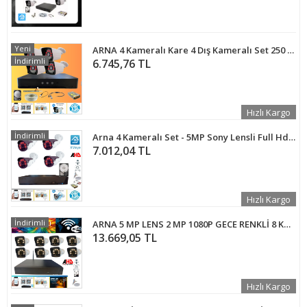
Yeni
ARNA 4 Kameralı Kare 4 Dış Kameralı Set 250 GB Harddisk Full HD Gece Görüşlü Güvenlik Kamerası Sistemi
İndirimli
6.745,76 TL
Hızlı Kargo
İndirimli
Arna 4 Kameralı Set - 5MP Sony Lensli Full Hd Gece Görüşlü Güvenlik Kamerası Sistemi - Cepten Izle Xmeye 320 GB HDD Dahil
7.012,04 TL
Hızlı Kargo
İndirimli
ARNA 5 MP LENS 2 MP 1080P GECE RENKLİ 8 KAMERALI WIFI ÖZELLİKLİ KAMERA SETİ 250 GB HDD - WF-25084W
13.669,05 TL
Hızlı Kargo