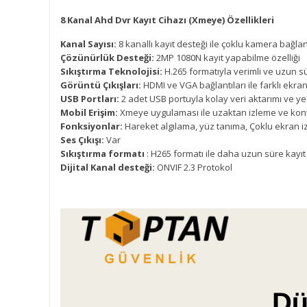
8 Kanal Ahd Dvr Kayıt Cihazı (Xmeye) Özellikleri
Kanal Sayısı:
8 kanallı kayıt desteği ile çoklu kamera bağlan
Çözünürlük Desteği:
2MP 1080N kayıt yapabilme özelliği
Sıkıştırma Teknolojisi:
H.265 formatıyla verimli ve uzun sü
Görüntü Çıkışları:
HDMI ve VGA bağlantıları ile farklı ekra
USB Portları:
2 adet USB portuyla kolay veri aktarımı ve 
Mobil Erişim:
Xmeye uygulaması ile uzaktan izleme ve kont
Fonksiyonlar:
Hareket algılama, yüz tanıma, Çoklu ekran 
Ses Çıkışı:
Var
Sıkıştırma formatı
: H265 formatı ile daha uzun süre kayı
Dijital Kanal desteği:
ONVIF 2.3 Protokol