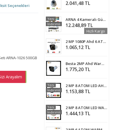
2.041,48 TL
ksit Seçenekleri
Yeni
ARNA 4 Kameralı Güvenlik Seti 1 TB HDD- 5MP Sony Lensli Full Hd Gece Renkli Görüşlü Güvenlik Kamerası Sistemi - Cepten Izle
İndirimli
12.248,89 TL
Hızlı Kargo
2 MP 1080P Ahd 6 ATOM WARM Led Bullet Kamera ARNA-2016
1.065,12 TL
 Seti ARNA-1026 500GB
Besta 2MP Ahd Warm Led Full HD 1080P Bullet Güvenlik Kamerası KD-9139
1.775,20 TL
izi Arayalım
EMEN AL
Yeni
2 MP 8 ATOM LED AHD WARM LED DIŞ MEKAN GÜVENLİK KAMERASI - 2015
İndirimli
1.153,88 TL
Yeni
2 MP 8 ATOM LED WARM LED RENKLİ DOME KAMERA ARNA-2228
İndirimli
1.444,13 TL
2 MP 6 ATOM WARM LED 1080P FULL HD Ahd Güvenlik Kamerası ARNA-2326