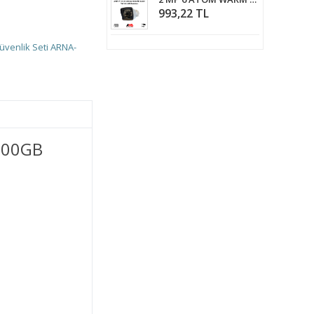
993,22 TL
üvenlik Seti ARNA-
 500GB