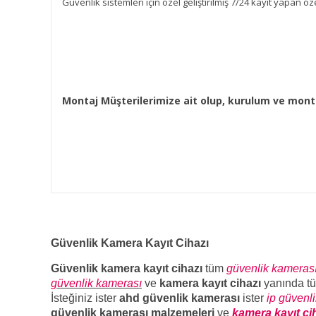
Güvenlik sistemleri için özel geliştirilmiş 7/24 kayıt yapan öze
Montaj Müşterilerimize ait olup, kurulum ve monta
Güvenlik Kamera Kayıt Cihazı
Güvenlik kamera kayıt cihazı
tüm
güvenlik kameras
güvenlik kamerası
ve
kamera kayıt cihazı
yanında t
İsteğiniz ister
ahd güvenlik kamerası
ister
ip güvenl
güvenlik kamerası malzemeleri
ve
kamera kayıt ci