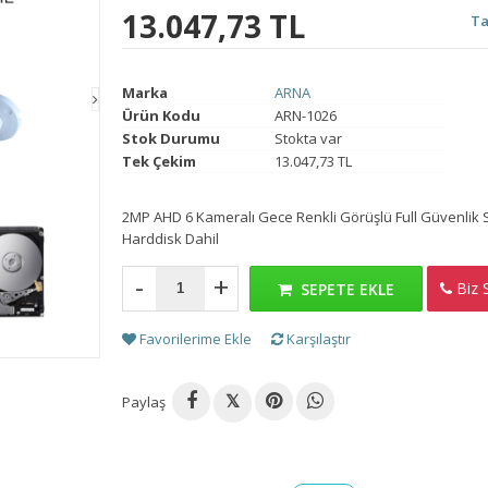
13.047,73 TL
Ta
Marka
ARNA
Ürün Kodu
ARN-1026
Stok Durumu
Stokta var
Tek Çekim
13.047,73 TL
2MP AHD 6 Kameralı Gece Renkli Görüşlü Full Güvenlik
Harddisk Dahil
-
+
Biz S
H
SEPETE EKLE
Favorilerime Ekle
Karşılaştır
Paylaş
𝕏