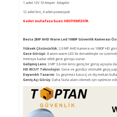
1 adet 12V 10 Amper Adaptör
12 adet bnc, 6 adet powerjack
6 adet muhafaza buatı HEDİYEMİZDİR.
Besta 2MP AHD Warm Led 1080P Güvenlik Kamerası Özel
Yüksek Çözünürlük:
2.0 MP AHD kamera ve 1080P HD görünt
Gece Görüşü:
8 atom warm LED ile donatılmıştır ve üzerin
metreye kadar etkili gece görüşü sunar.
Gelişmiş Lens:
3 MP 3,6 mm lensi geniş bir görüş açısıyla da
HD IRCUT Teknolojisi:
Gece ve gündüz otomatik geçiş yap
Dayanıklı Tasarım:
Su geçirmez kasa iç ve dış mekan kulla
Geniş Açı Görüş:
Daha fazla alanı izlemek için optimize edil