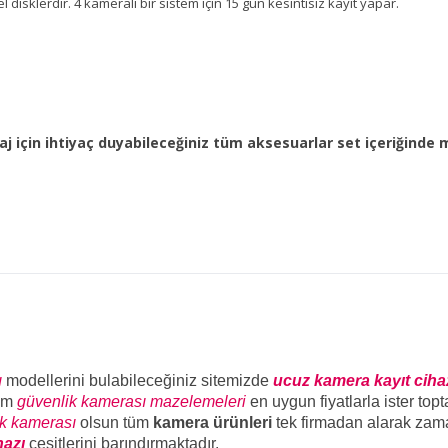
l disklerdir. 4 kameralı bir sistem için 15 gün kesintisiz kayıt yapar.
j için ihtiyaç duyabileceğiniz tüm aksesuarlar set içeriğinde 
ı
modellerini bulabileceğiniz sitemizde
ucuz kamera kayıt ciha
üm
güvenlik kamerası mazelemeleri
en uygun fiyatlarla ister top
ik kamerası
olsun tüm
kamera ürünleri
tek firmadan alarak zam
hazı
çeşitlerini barındırmaktadır.