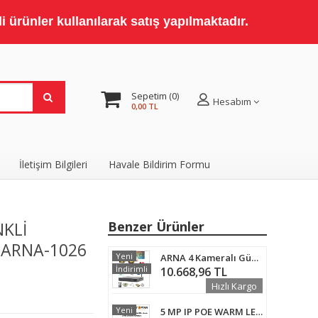
 ürünler kullanılarak satış yapılmaktadır.
Sepetim
0
Hesabım
0,00 TL
İletişim Bilgileri
Havale Bildirim Formu
NKLI
Benzer Ürünler
 ARNA-1026
Yeni
ARNA 4 Kameralı Güvenlik Seti 500 GB HDD- 5MP Sony Lensli Full Hd Gece Renkli Görüşlü Güvenlik Kamerası Sistemi - Cepten Izle
İndirimli
10.668,96 TL
Hızlı Kargo
Yeni
5 MP IP POE WARM LED Dahili Mikrofonlu Dome Güvenlik Kamerası KD-5250W