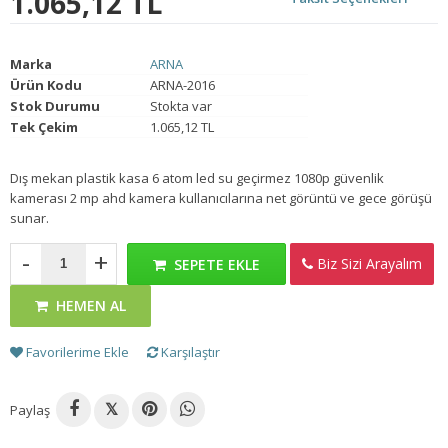
1.065,12 TL
Marka
ARNA
Ürün Kodu
ARNA-2016
Stok Durumu
Stokta var
Tek Çekim
1.065,12 TL
Dış mekan plastik kasa 6 atom led su geçirmez 1080p güvenlik
kamerası 2 mp ahd kamera kullanıcılarına net görüntü ve gece görüşü
sunar.
-
+
Biz Sizi Arayalım
SEPETE EKLE
HEMEN AL
Favorilerime Ekle
Karşılaştır
Paylaş
𝕏