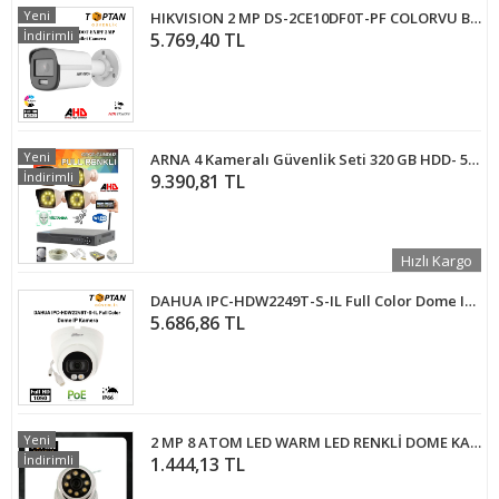
Yeni
HIKVISION 2 MP DS-2CE10DF0T-PF COLORVU BULLET GÜVENLİK KAMERASI
İndirimli
5.769,40 TL
Yeni
ARNA 4 Kameralı Güvenlik Seti 320 GB HDD- 5MP Sony Lensli Full Hd Gece Renkli Görüşlü Güvenlik Kamerası Sistemi - Cepten Izle
İndirimli
9.390,81 TL
Hızlı Kargo
DAHUA IPC-HDW2249T-S-IL Full Color Dome IP Kamera
5.686,86 TL
Yeni
2 MP 8 ATOM LED WARM LED RENKLİ DOME KAMERA ARNA-2228
İndirimli
1.444,13 TL