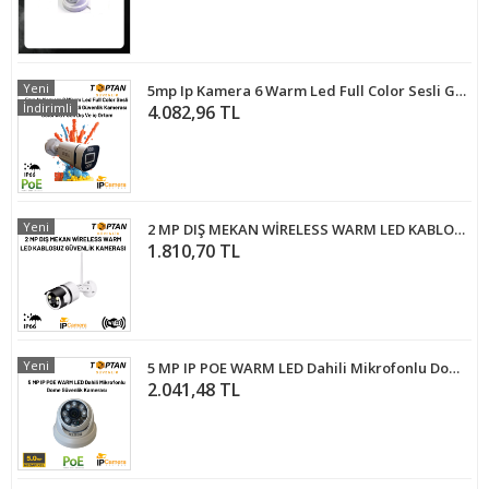
Yeni
5mp Ip Kamera 6 Warm Led Full Color Sesli Gece ve Gündüz Renkli Güvenlik Kamerası ColorWu Poeli Dış Ve iç Ortam BT-1506
İndirimli
4.082,96 TL
Yeni
2 MP DIŞ MEKAN WİRELESS WARM LED KABLOSUZ GÜVENLİK KAMERASI ARNA-1242
1.810,70 TL
Yeni
5 MP IP POE WARM LED Dahili Mikrofonlu Dome Güvenlik Kamerası KD-5250W
2.041,48 TL