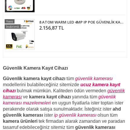
Yeni
8 ATOM WARM LED 4MP IP POE GÜVENLİK KAMERASI - 21408
İndirimli
2.156,87 TL
Güvenlik Kamera Kayıt Cihazı
Güvenlik kamera kayıt cihazı
tüm
güvenlik kamerası
modellerini bulabileceğiniz sitemizde
ucuz kamera kayıt
cihazı
bulmak mümkün. Kaliteden ödün vermeden
güvenlik
kamerası
ve
kamera kayıt cihazı
yanında tüm
güvenlik
kamerası mazelemeleri
en uygun fiyatlarla ister toptan ister
perakende olarak satışa sunulmaktadır. İsteğiniz ister
ahd
güvenlik kamerası
ister
ip güvenlik kamerası
olsun tüm
kamera ürünleri
tek firmadan alarak zamandan ve paradan
tasarruf edebileceğiniz sitemiz tüm
güvenlik kamerası