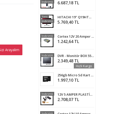
İndirimli
6.687,18 TL
Yeni
HITACHI 19" Q19HTW ULTRA SLİM MONİTÖR - Q19HTW
İndirimli
5.769,40 TL
İndirimli
Cortex 12V 20 Amper Metal Kasa Kamera Adaptörü MA-1220A
1.242,64 TL
EN AL
izi Arayalım
İndirimli
DVR - Monitör BOX 550X430X160 MM Metal Kasa Duvar Tipi Kabinet ST-455
2.349,48 TL
Hızlı Kargo
256gb Micro Sd Kart Class 10
1.997,10 TL
İndirimli
12V 5 AMPER PLASTİK SWITCH ADAPTÖR GÜVENLİK KAMERASI ADAPTÖRÜ 5 ADET
2.708,07 TL
İndirimli
Cortex 12V 10 Amper Metal Kasa Kamera Adaptörü 5 Adet Avantajlı Paket