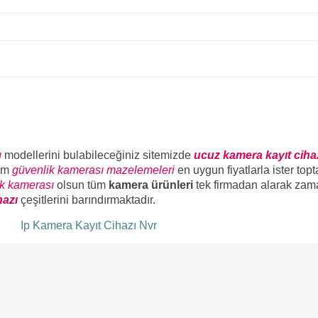
ı
modellerini bulabileceğiniz sitemizde
ucuz kamera kayıt ciha
üm
güvenlik kamerası mazelemeleri
en uygun fiyatlarla ister top
ik kamerası
olsun tüm
kamera ürünleri
tek firmadan alarak zam
hazı
çeşitlerini barındırmaktadır.
ı
Ip Kamera Kayıt Cihazı Nvr