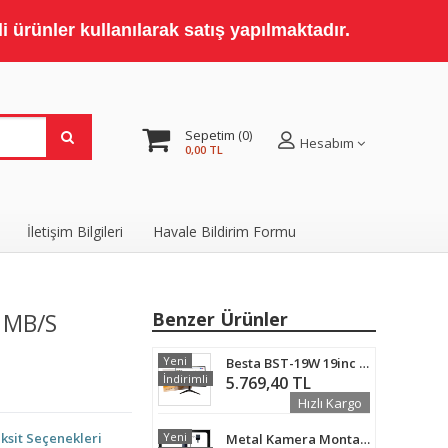
 ürünler kullanılarak satış yapılmaktadır.
Sepetim
0
Hesabım
0,00 TL
İletişim Bilgileri
Havale Bildirim Formu
 MB/S
Benzer Ürünler
Yeni
Besta BST-19W 19inc 5ms 1440X900 Vga/hdmı Siyah Sessiz LED Monitör
İndirimli
5.769,40 TL
Hızlı Kargo
ksit Seçenekleri
Yeni
Metal Kamera Montaj Direği 300 cm -Arna 3004