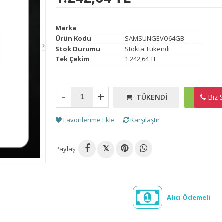
Marka
Ürün Kodu
SAMSUNGEVO64GB
Stok Durumu
Stokta Tükendi
Tek Çekim
1.242,64 TL
-
+
TÜKENDI
HEM
Biz S
Favorilerime Ekle
Karşılaştır
Paylaş
𝕏
Alıcı Ödemeli