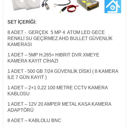
SET İÇERİĞİ:
8 ADET -
GERÇEK 5 MP 4 ATOM LED GECE
RENKLİ SU GEÇİRMEZ AHD BULLET GÜVENLİK
KAMERASI
1 ADET – 5MP H.265+ HIBRIT DVR XMEYE
KAMERA KAYIT CİHAZI
1 ADET - 500 GB 7/24 GÜVENLİK DİSKİ ( 8 KAMERA
İLE 7 GÜN KAYIT )
1 ADET – 2+1 0,22 100 METRE CCTV KAMERA
KABLOSU
1 ADET – 12V 20 AMPER METAL KASA KAMERA
ADAPTÖRÜ
8 ADET – KABLOLU BNC