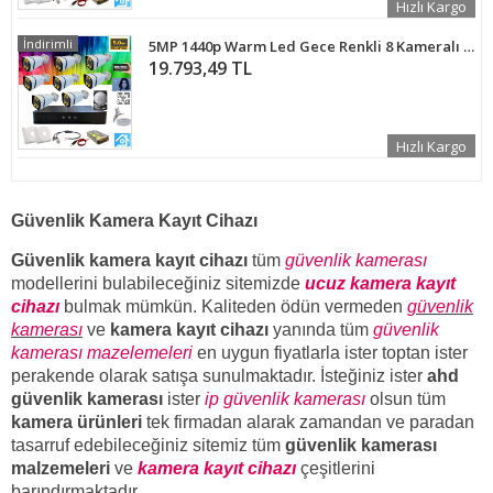
Hızlı Kargo
İndirimli
5MP 1440p Warm Led Gece Renkli 8 Kameralı 4 TB Harddisk Dahil AHD Güvenlik Kamerası Seti - ST-584T
19.793,49 TL
Hızlı Kargo
Güvenlik Kamera Kayıt Cihazı
Güvenlik kamera kayıt cihazı
tüm
güvenlik kamerası
modellerini bulabileceğiniz sitemizde
ucuz kamera kayıt
cihazı
bulmak mümkün. Kaliteden ödün vermeden
güvenlik
kamerası
ve
kamera kayıt cihazı
yanında tüm
güvenlik
kamerası mazelemeleri
en uygun fiyatlarla ister toptan ister
perakende olarak satışa sunulmaktadır. İsteğiniz ister
ahd
güvenlik kamerası
ister
ip güvenlik kamerası
olsun tüm
kamera ürünleri
tek firmadan alarak zamandan ve paradan
tasarruf edebileceğiniz sitemiz tüm
güvenlik kamerası
malzemeleri
ve
kamera kayıt cihazı
çeşitlerini
barındırmaktadır.