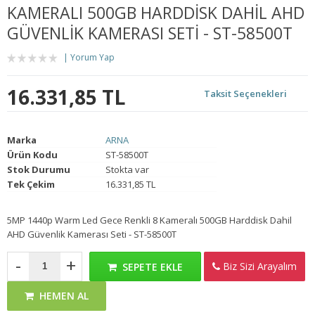
KAMERALI 500GB HARDDISK DAHIL AHD
GÜVENLIK KAMERASI SETI - ST-58500T
Yorum Yap
16.331,85 TL
Taksit Seçenekleri
Marka
ARNA
Ürün Kodu
ST-58500T
Stok Durumu
Stokta var
Tek Çekim
16.331,85 TL
5MP 1440p Warm Led Gece Renkli 8 Kameralı 500GB Harddisk Dahil
AHD Güvenlik Kamerası Seti - ST-58500T
-
+
Biz Sizi Arayalım
SEPETE EKLE
HEMEN AL